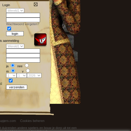
Login
Wachtwoord vergeten?
is aanmelding
ja
nee
m
v
id
 upjers.com
|
Cookies beheren
t duizenden andere spelers en bouw je dorp uit tot een