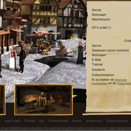
Server
Nicknaam
Wachtwoord
GFX actief
(?)
Grat
Server
Stadnaam (word vertoont)
Nicknaam
E-Mail
Tutorial
Geslacht
Geboortedatum
Ik accepteer de
Algemene
en de
voorwaarden
Privacybele
l
|
naar Login!
|
Portaal
|
Agv
|
Privacybeleid
|
Forum
|
Impressum
|
Browsergames -
in de middeleeuwen simuleert, het spel kan je geheel spelen in een browser! Voer handel me