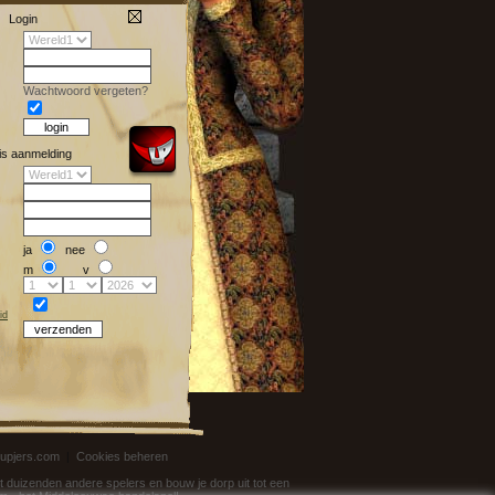
Login
Wachtwoord vergeten?
is aanmelding
ja
nee
m
v
id
 upjers.com
|
Cookies beheren
t duizenden andere spelers en bouw je dorp uit tot een