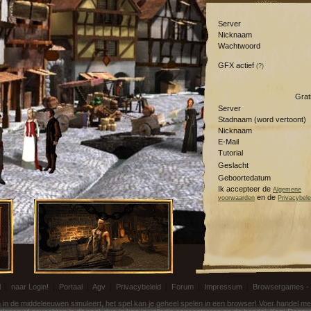
Server
Nicknaam
Wachtwoord
GFX actief
(?)
Grat
Server
Stadnaam (word vertoont)
Nicknaam
E-Mail
Tutorial
Geslacht
Geboortedatum
Ik accepteer de
Algemene
en de
voorwaarden
Privacybele
l
|
naar Login!
|
Portaal
|
Agv
|
Privacybeleid
|
Forum
|
Impressum
|
Browsergames -
in de middeleeuwen simuleert, het spel kan je geheel spelen in een browser! Voer handel me