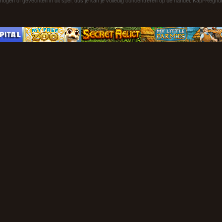
rlogen of gevechten in dit spel, dus je kan je volledig concentreren op de handel. Kapi-Reg