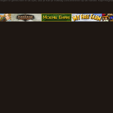
rlogen of gevechten in dit spel, dus je kan je volledig concentreren op de handel. Kapi-Reg