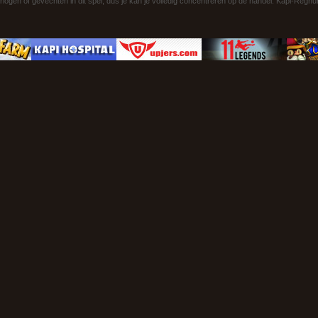
rlogen of gevechten in dit spel, dus je kan je volledig concentreren op de handel. Kapi-Reg